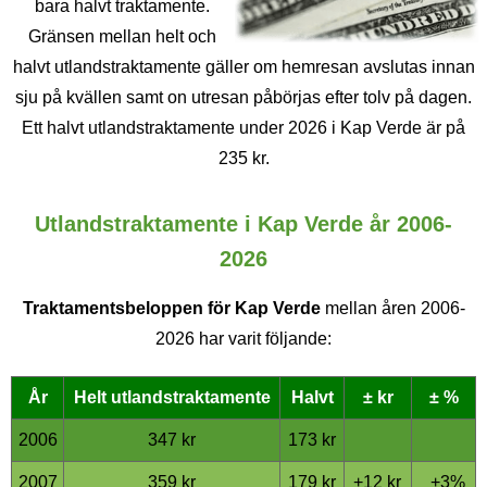
bara halvt traktamente.
Gränsen mellan helt och
halvt utlandstraktamente gäller om hemresan avslutas innan
sju på kvällen samt on utresan påbörjas efter tolv på dagen.
Ett halvt utlandstraktamente under 2026 i Kap Verde är på
235 kr.
Utlandstraktamente i Kap Verde år 2006-
2026
Traktamentsbeloppen för Kap Verde
mellan åren 2006-
2026 har varit följande:
År
Helt utlands­traktamente
Halvt
± kr
± %
2006
347 kr
173 kr
2007
359 kr
179 kr
+12 kr
+3%