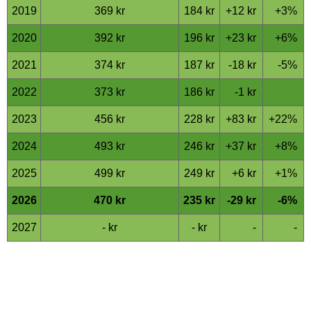
2019
369 kr
184 kr
+12 kr
+3%
2020
392 kr
196 kr
+23 kr
+6%
2021
374 kr
187 kr
-18 kr
-5%
2022
373 kr
186 kr
-1 kr
2023
456 kr
228 kr
+83 kr
+22%
2024
493 kr
246 kr
+37 kr
+8%
2025
499 kr
249 kr
+6 kr
+1%
2026
470 kr
235 kr
-29 kr
-6%
2027
- kr
- kr
-
-