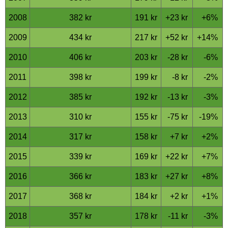
2008
382 kr
191 kr
+23 kr
+6%
2009
434 kr
217 kr
+52 kr
+14%
2010
406 kr
203 kr
-28 kr
-6%
2011
398 kr
199 kr
-8 kr
-2%
2012
385 kr
192 kr
-13 kr
-3%
2013
310 kr
155 kr
-75 kr
-19%
2014
317 kr
158 kr
+7 kr
+2%
2015
339 kr
169 kr
+22 kr
+7%
2016
366 kr
183 kr
+27 kr
+8%
2017
368 kr
184 kr
+2 kr
+1%
2018
357 kr
178 kr
-11 kr
-3%