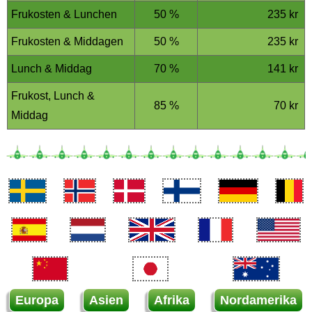
Frukosten & Lunchen
50 %
235 kr
Frukosten & Middagen
50 %
235 kr
Lunch & Middag
70 %
141 kr
Frukost, Lunch &
85 %
70 kr
Middag
Europa
Asien
Afrika
Nordamerika