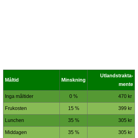
Utlands­trakta­
Måltid
Minskning
mente
Inga måltider
0 %
470 kr
Frukosten
15 %
399 kr
Lunchen
35 %
305 kr
Middagen
35 %
305 kr